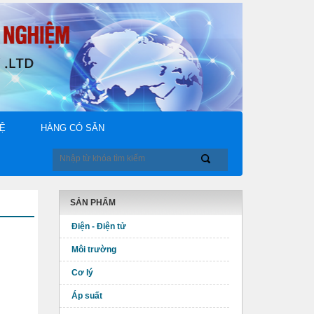
HỆ
HÀNG CÓ SẴN
SẢN PHẨM
Điện - Điện tử
Môi trường
Cơ lý
Áp suất