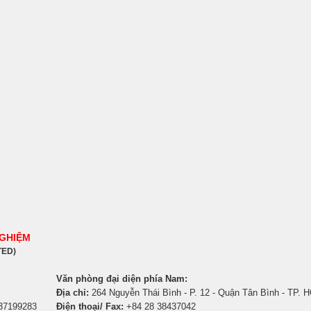
NGHIỆM
TED)
Văn phòng đại diện phía Nam:
Địa chỉ:
264 Nguyễn Thái Bình - P. 12 - Quận Tân Bình - TP. 
 37199283
Điện thoại/ Fax:
+84 28 38437042