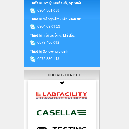
Thiết bị Cơ lý, Nhiệt độ, Áp suất
0904.561.018
Thiết bị thí nghiệm điện, điện tử
0904.09.09.13
Thiết bị môi trường, khí độc
0978.456.092
Thiết bị đo lường y sinh
0972.330.143
ĐỐI TÁC - LIÊN KẾT