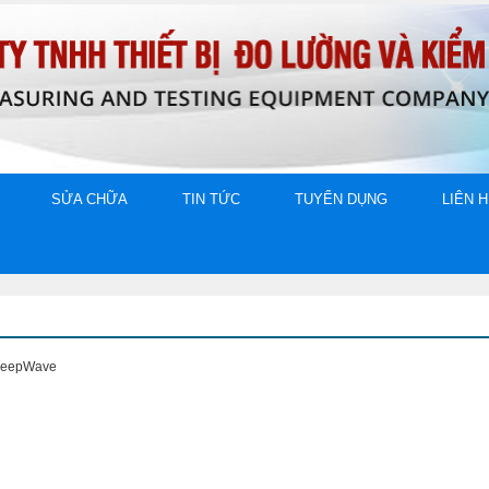
SỬA CHỮA
TIN TỨC
TUYỂN DỤNG
LIÊN 
 DeepWave