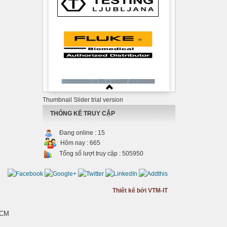
Thumbnail Slider trial version
THỐNG KÊ TRUY CẬP
Đang online :
15
Hôm nay :
665
Tổng số lượt truy cập :
505950
Thiết kế bởi VTM-IT
HCM