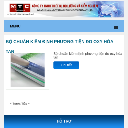
MENU
BỘ CHUẨN KIỂM ĐỊNH PHƯƠNG TIỆN ĐO OXY HÒA
TAN
Bộ chuẩn kiểm định phương tiện đo oxy hòa
tan
Chi tiết
« Trước
Tiếp »
HỖ TRỢ