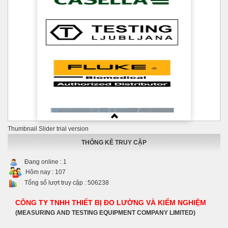
Thumbnail Slider trial version
THỐNG KÊ TRUY CẬP
Đang online :
1
Hôm nay :
107
Tổng số lượt truy cập :
506238
CÔNG TY TNHH THIẾT BỊ ĐO LƯỜNG VÀ KIỂM NGHIỆM
(MEASURING AND TESTING EQUIPMENT COMPANY LIMITED)