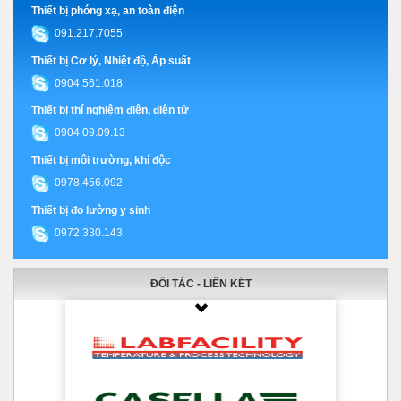
Thiết bị phóng xạ, an toàn điện
091.217.7055
Thiết bị Cơ lý, Nhiệt độ, Áp suất
0904.561.018
Thiết bị thí nghiệm điện, điện tử
0904.09.09.13
Thiết bị môi trường, khí độc
0978.456.092
Thiết bị đo lường y sinh
0972.330.143
ĐỐI TÁC - LIÊN KẾT