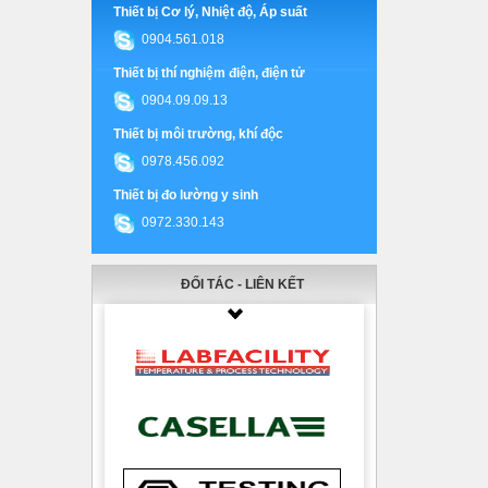
Thiết bị Cơ lý, Nhiệt độ, Áp suất
0904.561.018
Thiết bị thí nghiệm điện, điện tử
0904.09.09.13
Thiết bị môi trường, khí độc
0978.456.092
Thiết bị đo lường y sinh
0972.330.143
ĐỐI TÁC - LIÊN KẾT