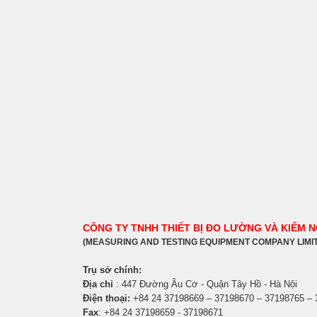
CÔNG TY TNHH THIẾT BỊ ĐO LƯỜNG VÀ KIỂM 
(MEASURING AND TESTING EQUIPMENT COMPANY LIMI
Trụ sở chính:
Địa chỉ
: 447 Đường Âu Cơ - Quận Tây Hồ - Hà Nội
Điện thoại:
+84 24 37198669 – 37198670 – 37198765 –
Fax
: +84 24 37198659 - 37198671