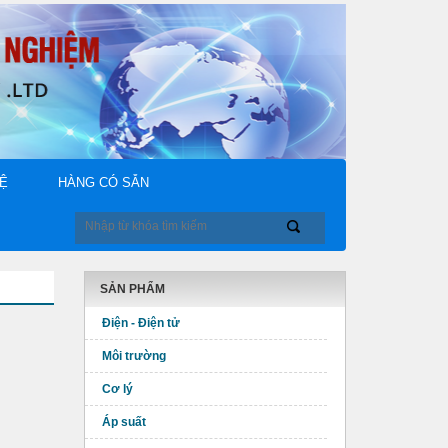
HỆ
HÀNG CÓ SẴN
SẢN PHẨM
Điện - Điện tử
Môi trường
Cơ lý
Áp suất