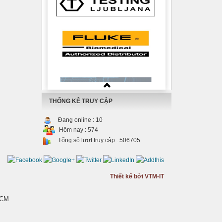
THỐNG KÊ TRUY CẬP
Đang online :
10
Hôm nay :
574
Tổng số lượt truy cập :
506705
Thiết kế bởi VTM-IT
HCM