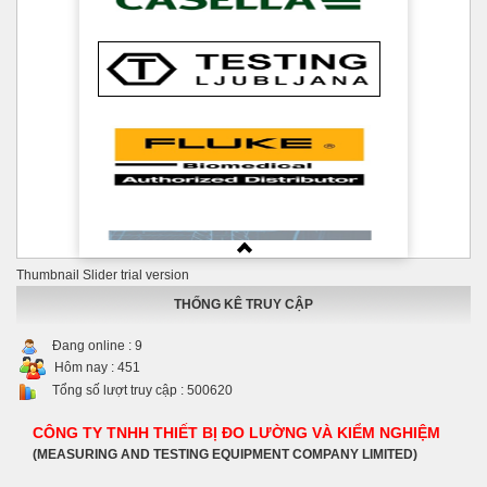
Thumbnail Slider trial version
THỐNG KÊ TRUY CẬP
Đang online :
9
Hôm nay :
451
Tổng số lượt truy cập :
500620
CÔNG TY TNHH THIẾT BỊ ĐO LƯỜNG VÀ KIỂM NGHIỆM
(MEASURING AND TESTING EQUIPMENT COMPANY LIMITED)