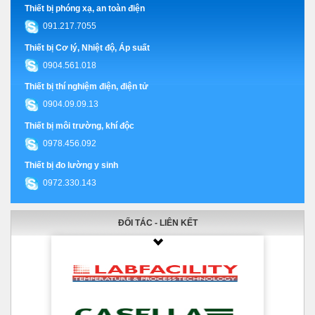
Thiết bị phóng xạ, an toàn điện
091.217.7055
Thiết bị Cơ lý, Nhiệt độ, Áp suất
0904.561.018
Thiết bị thí nghiệm điện, điện tử
0904.09.09.13
Thiết bị môi trường, khí độc
0978.456.092
Thiết bị đo lường y sinh
0972.330.143
ĐỐI TÁC - LIÊN KẾT