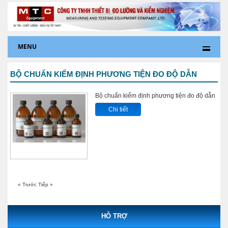
MENU
BỘ CHUẨN KIỂM ĐỊNH PHƯƠNG TIỆN ĐO ĐỘ DẪN
Bộ chuẩn kiểm định phương tiện đo độ dẫn
Chi tiết
« Trước
Tiếp »
HỖ TRỢ