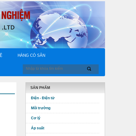
HỆ
HÀNG CÓ SẴN
SẢN PHẨM
Điện - Điện tử
Môi trường
Cơ lý
Áp suất