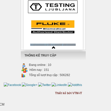
THỐNG KÊ TRUY CẬP
Đang online :
10
Hôm nay :
151
Tổng số lượt truy cập :
506282
Thiết kế bởi VTM-IT
HCM