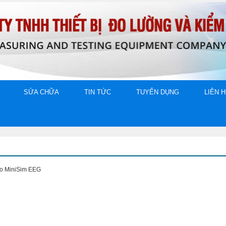
SỬA CHỮA
TIN TỨC
TUYỂN DỤNG
LIÊN 
O
não MiniSim EEG