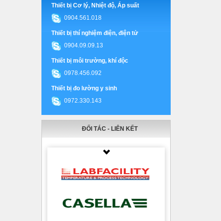
Thiết bị Cơ lý, Nhiệt độ, Áp suất
0904.561.018
Thiết bị thí nghiệm điện, điện tử
0904.09.09.13
Thiết bị môi trường, khí độc
0978.456.092
Thiết bị đo lường y sinh
0972.330.143
ĐỐI TÁC - LIÊN KẾT
Thumbnail Slider trial version