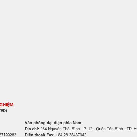
NGHIỆM
TED)
Văn phòng đại diện phía Nam:
Địa chỉ:
264 Nguyễn Thái Bình - P. 12 - Quận Tân Bình - TP. 
 37199283
Điện thoại/ Fax:
+84 28 38437042