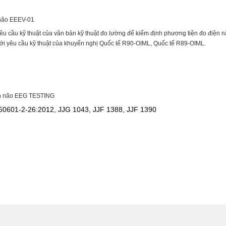
 não EEEV-01
êu cầu kỹ thuật của văn bản kỹ thuật đo lường để kiểm định phương tiện đo điện n
ới yêu cầu kỹ thuật của khuyến nghị Quốc tế R90-OIML, Quốc tế R89-OIML.
ện não EEG TESTING
60601-2-26:2012, JJG 1043, JJF 1388, JJF 1390