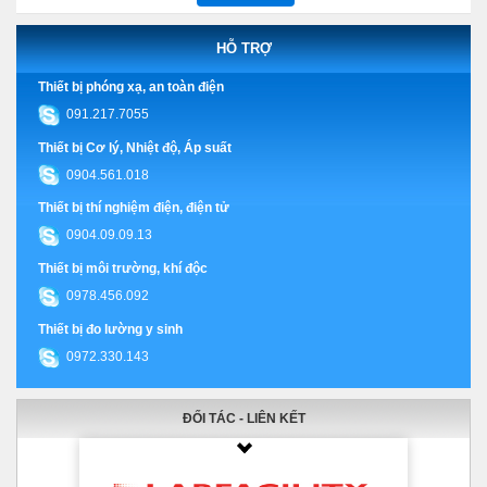
HỖ TRỢ
Thiết bị phóng xạ, an toàn điện
091.217.7055
Thiết bị Cơ lý, Nhiệt độ, Áp suất
0904.561.018
Thiết bị thí nghiệm điện, điện tử
0904.09.09.13
Thiết bị môi trường, khí độc
0978.456.092
Thiết bị đo lường y sinh
0972.330.143
ĐỐI TÁC - LIÊN KẾT