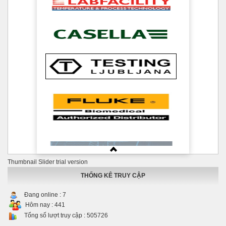
Thumbnail Slider trial version
THỐNG KÊ TRUY CẬP
Đang online :
7
Hôm nay :
441
Tổng số lượt truy cập :
505726