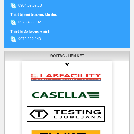
0904.09.09.13
Thiết bị môi trường, khí độc
0978.456.092
Thiết bị đo lường y sinh
0972.330.143
ĐỐI TÁC - LIÊN KẾT