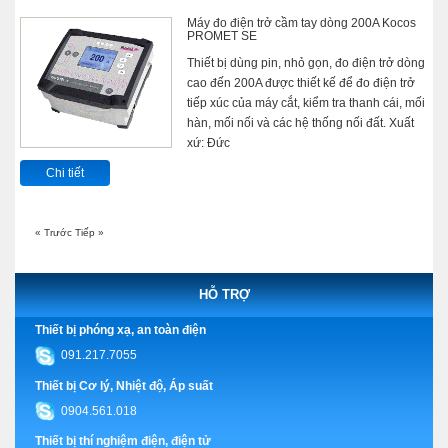
Máy đo điện trở cầm tay dòng 200A Kocos
PROMET SE
Thiết bị dùng pin, nhỏ gọn, đo điện trở dòng
cao đến 200A được thiết kế để đo điện trở
tiếp xúc của máy cắt, kiểm tra thanh cái, mối
hàn, mối nối và các hệ thống nối đất. Xuất
xứ: Đức
Chi tiết
« Trước
Tiếp »
HỖ TRỢ
Thiết bị phóng xạ, an toàn điện
091.217.7055
Thiết bị Cơ lý, Nhiệt độ, Áp suất
0904.561.018
Thiết bị thí nghiệm điện, điện tử