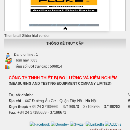
Thumbnail Slider trial version
THỐNG KÊ TRUY CẬP
Đang online :
1
Hôm nay :
683
Tổng số lượt truy cập :
506814
CÔNG TY TNHH THIẾT BỊ ĐO LƯỜNG VÀ KIỂM NGHIỆM
(MEASURING AND TESTING EQUIPMENT COMPANY LIMITED)
Trụ sở chính:
Địa chỉ
: 447 Đường Âu Cơ - Quận Tây Hồ - Hà Nội
Đ
Điện thoại:
+84 24 37198669 – 37198670 – 37198765 – 37199283
Fax
: +84 24 37198659 - 37198671