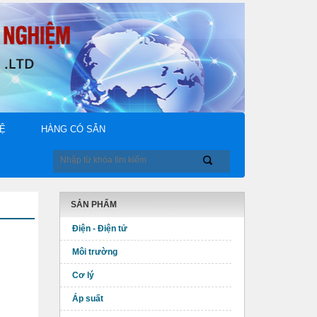
HỆ
HÀNG CÓ SẴN
SẢN PHẨM
Điện - Điện tử
Môi trường
Cơ lý
Áp suất