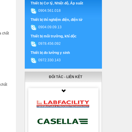
Thiết bị Cơ lý, Nhiệt độ, Áp suất
0904.561.018
Thiết bị thí nghiệm điện, điện tử
0904.09.09.13
a chất
Thiết bị môi trường, khí độc
0978.456.092
Thiết bị đo lường y sinh
0972.330.143
ĐỐI TÁC - LIÊN KẾT
 chất
Thumbnail Slider trial version