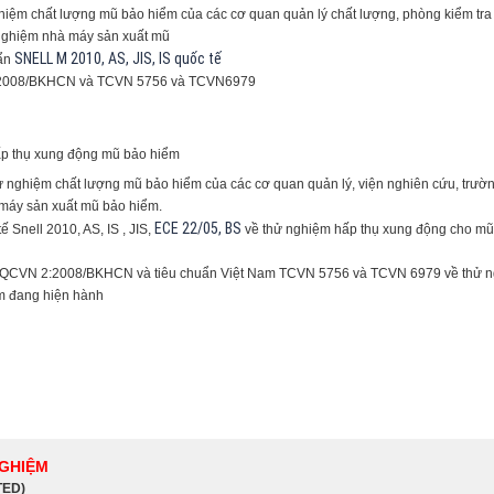
iệm chất lượng mũ bảo hiểm của các cơ quan quản lý chất lượng, phòng kiểm tra
nghiệm nhà máy sản xuất mũ
SNELL M 2010, AS, JIS, IS quốc tế
uẩn
:2008/BKHCN và TCVN 5756 và TCVN6979
hấp thụ xung động mũ bảo hiểm
 nghiệm chất lượng mũ bảo hiểm của các cơ quan quản lý, viện nghiên cứu, trườn
 máy sản xuất mũ bảo hiểm.
ECE 22/05, BS
 Snell 2010, AS, IS , JIS,
về thử nghiệm hấp thụ xung động cho mũ
 QCVN 2:2008/BKHCN và tiêu chuẩn Việt Nam TCVN 5756 và TCVN 6979 về thử 
ểm đang hiện hành
NGHIỆM
TED)