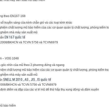
sáng theo EN167-168
 số truyền sáng của kính chắn gió và các loại kính khác
hiệm chất lượng mũ bảo hiểm của các cơ quan quản lý chất lượng, phòng kiểm tr
nghiệm nhà máy sản xuất mũ
EN 167 quốc tế
huẩn
2:2008/BKHCN và TCVN 5756 và TCVN6979
iểm – VOG 1048
ra góc nhìn của mũ theo 2 phương đứng và ngang
iệm chất lượng mũ bảo hiểm của các cơ quan quản lý chất lượng, phòng kiểm tra
nghiệm nhà máy sản xuất mũ
SNELL M 2010 , AS , JIS , IS quốc tế
uẩn
:2008/BKHCN và TCVN 5756 và TCVN6979
 định điểm va đập của các vị trí mũ để thử hấp thụ xung động và đâm xuyên
 mũ bảo hiểm