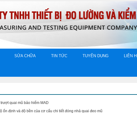
SỬA CHỮA
TIN TỨC
TUYỂN DỤNG
LIÊN 
độ trượt quai mũ bảo hiểm MAD
độ ổn định và độ bền của cơ cấu chi tiết đóng nhả quai đeo mũ