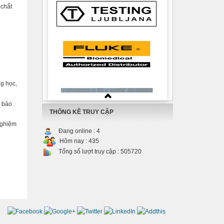
 chất
g học,
 bảo
THỐNG KÊ TRUY CẬP
nghiệm
Đang online :
4
Hôm nay :
435
Tổng số lượt truy cập :
505720