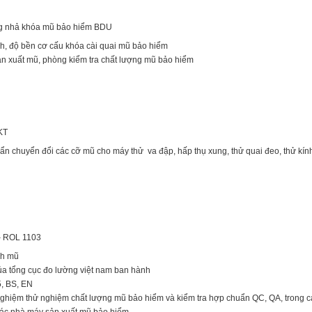
óng nhả khóa mũ bảo hiểm BDU
nh, độ bền cơ cấu khóa cài quai mũ bảo hiểm
n xuất mũ, phòng kiểm tra chất lượng mũ bảo hiểm
KT
n chuyển đổi các cỡ mũ cho máy thử va đập, hấp thụ xung, thử quai đeo, thử kín
 – ROL 1103
nh mũ
a tổng cục đo lường việt nam ban hành
, BS, EN
nghiệm thử nghiệm chất lượng mũ bảo hiểm và kiểm tra hợp chuẩn QC, QA, trong c
các nhà máy sản xuất mũ bảo hiểm