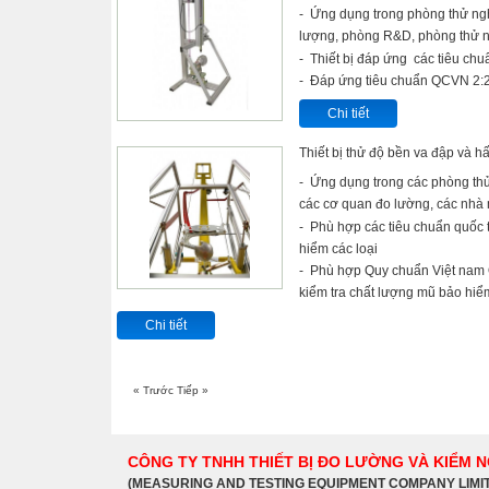
- Ứng dụng trong phòng thử ngh
lượng, phòng R&D, phòng thử 
- Thiết bị đáp ứng các tiêu ch
- Đáp ứng tiêu chuẩn QCVN 2
Chi tiết
Thiết bị thử độ bền va đập và 
- Ứng dụng trong các phòng thử
các cơ quan đo lường, các nhà
- Phù hợp các tiêu chuẩn quốc tế
hiểm các loại
- Phù hợp Quy chuẩn Việt nam
kiểm tra chất lượng mũ bảo hi
Chi tiết
« Trước
Tiếp »
CÔNG TY TNHH THIẾT BỊ ĐO LƯỜNG VÀ KIỂM 
(MEASURING AND TESTING EQUIPMENT COMPANY LIMI