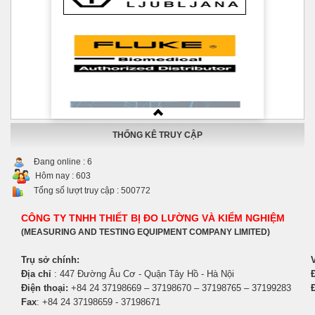
THỐNG KÊ TRUY CẬP
Đang online :
6
Hôm nay :
603
Tổng số lượt truy cập :
500772
CÔNG TY TNHH THIẾT BỊ ĐO LƯỜNG VÀ KIỂM NGHIỆM
(MEASURING AND TESTING EQUIPMENT COMPANY LIMITED)
Trụ sở chính:
Địa chỉ
: 447 Đường Âu Cơ - Quận Tây Hồ - Hà Nội
Đ
Điện thoại:
+84 24 37198669 – 37198670 – 37198765 – 37199283
Fax
: +84 24 37198659 - 37198671