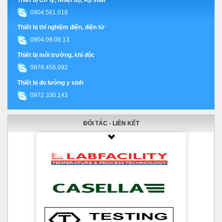
0904.561.018
Thiết bị thí nghiệm điện, điện tử
0904.09.09.13
Thiết bị môi trường, khí độc
0978.456.092
Thiết bị đo lường y sinh
0972.330.143
ĐỐI TÁC - LIÊN KẾT