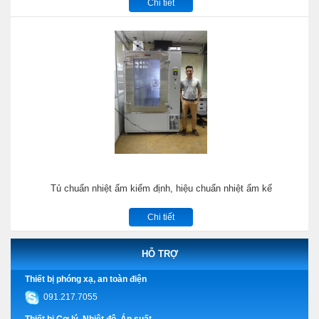
Chi tiết
Tủ chuẩn nhiệt ẩm kiểm định, hiệu chuẩn nhiệt ẩm kế
Chi tiết
HỖ TRỢ
Thiết bị phóng xạ, an toàn điện
091.217.7055
Thiết bị Cơ lý, Nhiệt độ, Áp suất