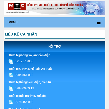
MENU
LIỀU KẾ CÁ NHÂN
HỖ TRỢ
Thiết bị phóng xạ, an toàn điện
091.217.7055
Thiết bị Cơ lý, Nhiệt độ, Áp suất
0904.561.018
Thiết bị thí nghiệm điện, điện tử
0904.09.09.13
Thiết bị môi trường, khí độc
0978.456.092