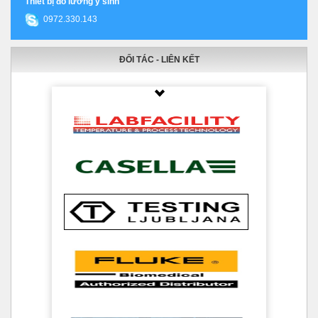
Thiết bị đo lường y sinh
0972.330.143
ĐỐI TÁC - LIÊN KẾT
Thumbnail Slider trial version