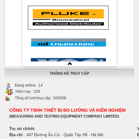
THỐNG KÊ TRUY CẬP
Đang online :
14
Hôm nay :
339
Tổng số lượt truy cập :
500508
CÔNG TY TNHH THIẾT BỊ ĐO LƯỜNG VÀ KIỂM NGHIỆM
(MEASURING AND TESTING EQUIPMENT COMPANY LIMITED)
Trụ sở chính:
Địa chỉ
: 447 Đường Âu Cơ - Quận Tây Hồ - Hà Nội
Đ