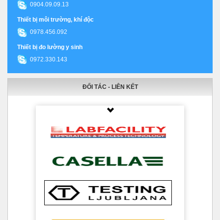
0904.09.09.13
Thiết bị môi trường, khí độc
0978.456.092
Thiết bị đo lường y sinh
0972.330.143
ĐỐI TÁC - LIÊN KẾT
Thumbnail Slider trial version