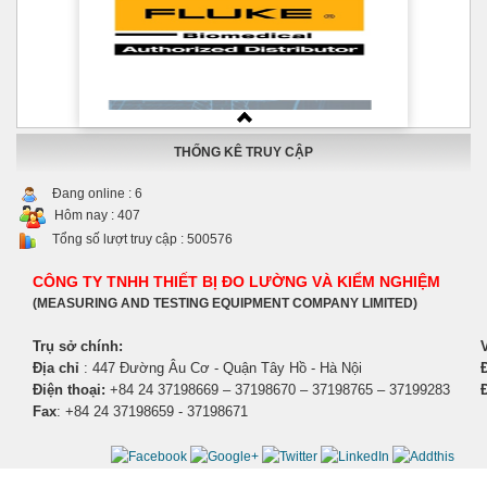
THỐNG KÊ TRUY CẬP
Đang online :
6
Hôm nay :
407
Tổng số lượt truy cập :
500576
CÔNG TY TNHH THIẾT BỊ ĐO LƯỜNG VÀ KIỂM NGHIỆM
(MEASURING AND TESTING EQUIPMENT COMPANY LIMITED)
Trụ sở chính:
Địa chỉ
: 447 Đường Âu Cơ - Quận Tây Hồ - Hà Nội
Đ
Điện thoại:
+84 24 37198669 – 37198670 – 37198765 – 37199283
Fax
: +84 24 37198659 - 37198671