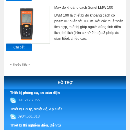
Máy đo khoảng cách Sonel LMW 100
LWM 100 là thiết bị đo khoảng cách có
phạm vi đo lên tới 100 m. Với các thuật toán
tích hợp, thiết bị giúp người dùng tính diện
tích, thể tích (trên cơ sở 2 hoặc 3 phép đo
gián tiếp), chiều cao.
Chi tiết
« Trước
Tiếp »
HỖ TRỢ
Thiết bị phóng xạ, an toàn điện
091.217.7055
Thiết bị Cơ lý, Nhiệt độ, Áp suất
0904.561.018
Thiết bị thí nghiệm điện, điện tử