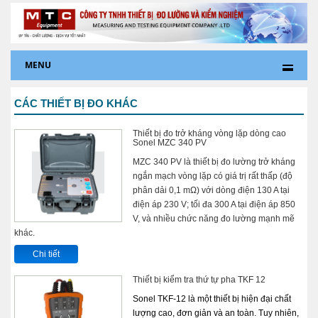
MENU
CÁC THIẾT BỊ ĐO KHÁC
Thiết bị đo trở kháng vòng lặp dòng cao
Sonel MZC 340 PV
MZC 340 PV là thiết bị đo lường trở kháng
ngắn mạch vòng lặp có giá trị rất thấp (độ
phân dải 0,1 mΩ) với dòng điện 130 A tại
điện áp 230 V; tối đa 300 A tại điện áp 850
V, và nhiều chức năng đo lường mạnh mẽ
khác.
Chi tiết
Thiết bị kiểm tra thứ tự pha TKF 12
Sonel TKF-12 là một thiết bị hiện đại chất
lượng cao, đơn giản và an toàn. Tuy nhiên,