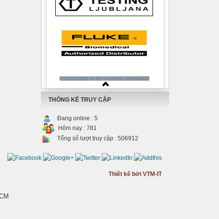
THỐNG KÊ TRUY CẬP
Đang online :
5
Hôm nay :
781
Tổng số lượt truy cập :
506912
Thiết kế bởi VTM-IT
HCM