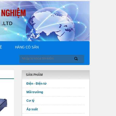
HỆ
HÀNG CÓ SẴN
SẢN PHẨM
Điện - Điện tử
Môi trường
Cơ lý
Áp suất