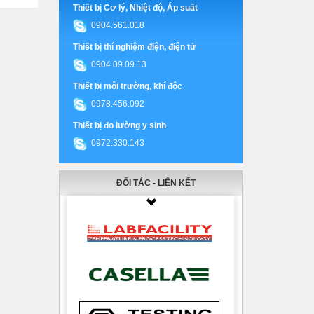
Thiết bị Cơ lý, Nhiệt độ, Áp suất
0904.561.018
Thiết bị thí nghiệm điện, điện tử
0904.09.09.13
Thiết bị môi trường, khí độc
0978.456.092
Thiết bị đo lường y sinh
0972.330.143
ĐỐI TÁC - LIÊN KẾT