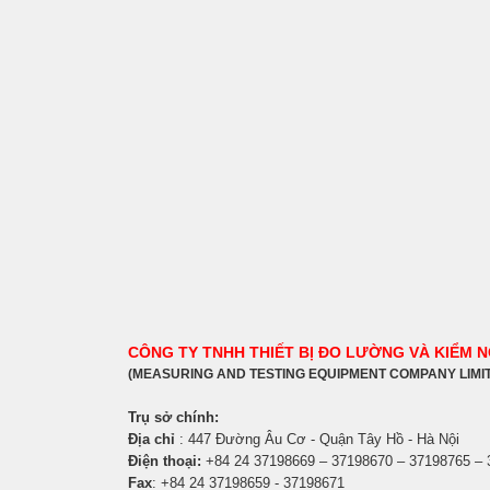
CÔNG TY TNHH THIẾT BỊ ĐO LƯỜNG VÀ KIỂM 
(MEASURING AND TESTING EQUIPMENT COMPANY LIMI
Trụ sở chính:
Địa chỉ
: 447 Đường Âu Cơ - Quận Tây Hồ - Hà Nội
Điện thoại:
+84 24 37198669 – 37198670 – 37198765 –
Fax
: +84 24 37198659 - 37198671