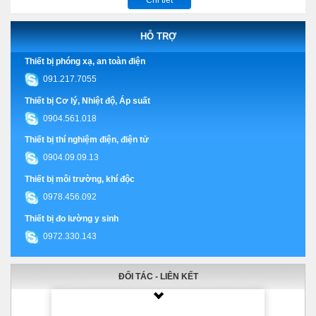
HỖ TRỢ
Thiết bị phóng xạ, an toàn điện
091.217.7055
Thiết bị Cơ lý, Nhiệt độ, Áp suất
0904.561.018
Thiết bị thí nghiệm điện, điện tử
0904.09.09.13
Thiết bị môi trường, khí độc
0978.456.092
Thiết bị đo lường y sinh
0972.330.143
ĐỐI TÁC - LIÊN KẾT