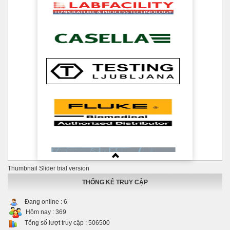
Thumbnail Slider trial version
THỐNG KÊ TRUY CẬP
Đang online :
6
Hôm nay :
369
Tổng số lượt truy cập :
506500