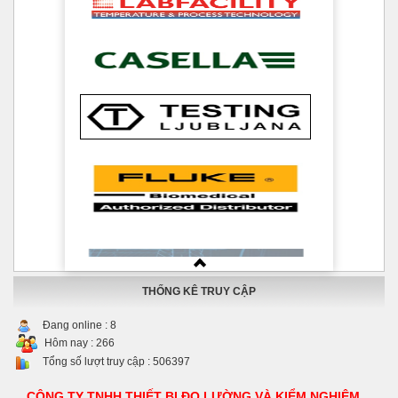
THỐNG KÊ TRUY CẬP
Đang online :
8
Hôm nay :
266
Tổng số lượt truy cập :
506397
CÔNG TY TNHH THIẾT BỊ ĐO LƯỜNG VÀ KIỂM NGHIỆM