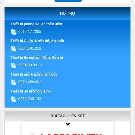
HỖ TRỢ
Thiết bị phóng xạ, an toàn điện
091.217.7055
Thiết bị Cơ lý, Nhiệt độ, Áp suất
0904.561.018
Thiết bị thí nghiệm điện, điện tử
0904.09.09.13
Thiết bị môi trường, khí độc
0978.456.092
Thiết bị đo lường y sinh
0972.330.143
ĐỐI TÁC - LIÊN KẾT