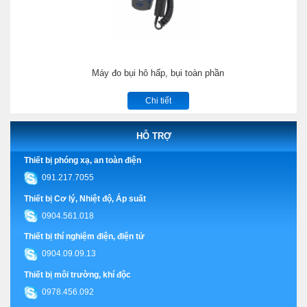
Máy đo bụi hô hấp, bụi toàn phần
Chi tiết
HỖ TRỢ
Thiết bị phóng xạ, an toàn điện
091.217.7055
Thiết bị Cơ lý, Nhiệt độ, Áp suất
0904.561.018
Thiết bị thí nghiệm điện, điện tử
0904.09.09.13
Thiết bị môi trường, khí độc
0978.456.092