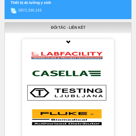
Thiết bị đo lường y sinh
0972.330.143
ĐỐI TÁC - LIÊN KẾT
Thumbnail Slider trial version