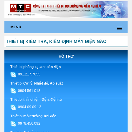
MENU
THIẾT BỊ KIỂM TRA, KIỂM ĐỊNH MÁY ĐIỆN NÃO
HỖ TRỢ
Thiết bị phóng xạ, an toàn điện
091.217.7055
Thiết bị Cơ lý, Nhiệt độ, Áp suất
0904.561.018
Thiết bị thí nghiệm điện, điện tử
0904.09.09.13
Thiết bị môi trường, khí độc
0978.456.092