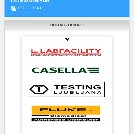
Thiết bị đo lường y sinh
0972.330.143
ĐỐI TÁC - LIÊN KẾT
Thumbnail Slider trial version