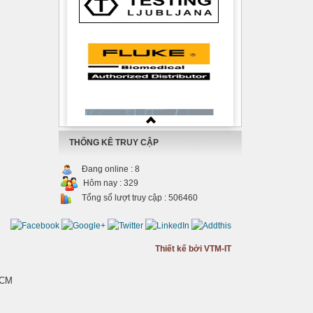
THỐNG KÊ TRUY CẬP
Đang online :
8
Hôm nay :
329
Tổng số lượt truy cập :
506460
Thiết kế bởi VTM-IT
HCM