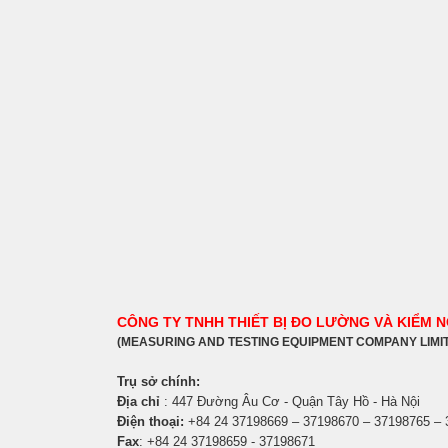
CÔNG TY TNHH THIẾT BỊ ĐO LƯỜNG VÀ KIỂM 
(MEASURING AND TESTING EQUIPMENT COMPANY LIMI
Trụ sở chính:
Địa chỉ
: 447 Đường Âu Cơ - Quận Tây Hồ - Hà Nội
Điện thoại:
+84 24 37198669 – 37198670 – 37198765 –
Fax
: +84 24 37198659 - 37198671