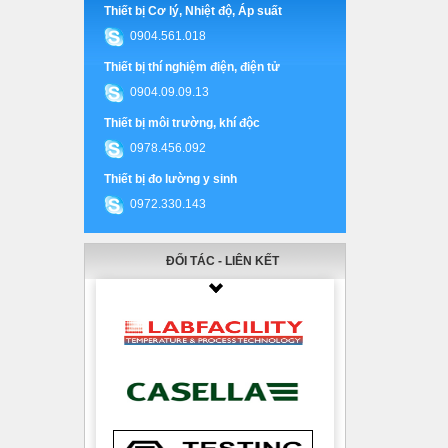
Thiết bị Cơ lý, Nhiệt độ, Áp suất
0904.561.018
Thiết bị thí nghiệm điện, điện tử
0904.09.09.13
Thiết bị môi trường, khí độc
0978.456.092
Thiết bị đo lường y sinh
0972.330.143
ĐỐI TÁC - LIÊN KẾT