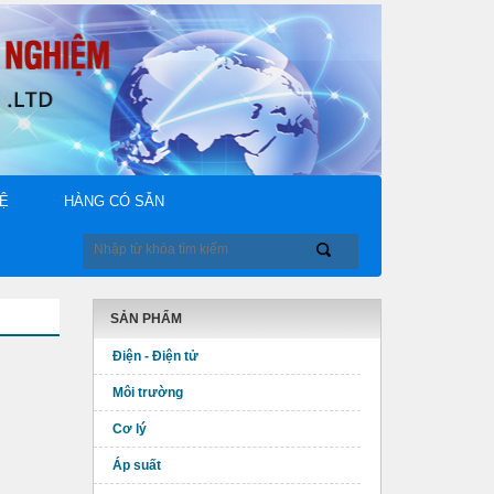
HỆ
HÀNG CÓ SẴN
SẢN PHẨM
Điện - Điện tử
Môi trường
Cơ lý
Áp suất