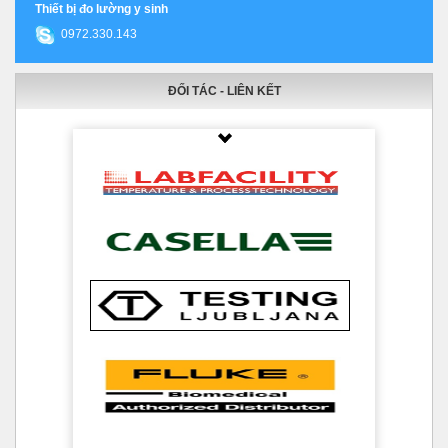
Thiết bị đo lường y sinh
0972.330.143
ĐỐI TÁC - LIÊN KẾT
Thumbnail Slider trial version