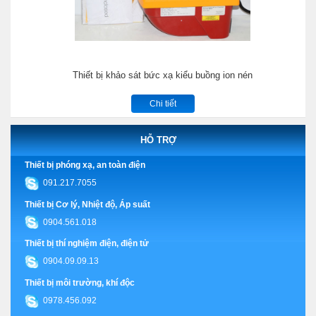
Thiết bị khảo sát bức xạ kiểu buồng ion nén
Chi tiết
HỖ TRỢ
Thiết bị phóng xạ, an toàn điện
091.217.7055
Thiết bị Cơ lý, Nhiệt độ, Áp suất
0904.561.018
Thiết bị thí nghiệm điện, điện tử
0904.09.09.13
Thiết bị môi trường, khí độc
0978.456.092