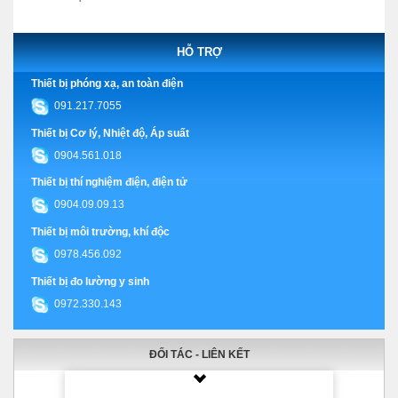
HỖ TRỢ
Thiết bị phóng xạ, an toàn điện
091.217.7055
Thiết bị Cơ lý, Nhiệt độ, Áp suất
0904.561.018
Thiết bị thí nghiệm điện, điện tử
0904.09.09.13
Thiết bị môi trường, khí độc
0978.456.092
Thiết bị đo lường y sinh
0972.330.143
ĐỐI TÁC - LIÊN KẾT