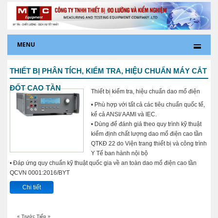
MENU
THIẾT BỊ PHÂN TÍCH, KIỂM TRA, HIỆU CHUẨN MÁY CẮT
ĐỐT CAO TẦN
Thiết bị kiểm tra, hiệu chuẩn dao mổ điện
• Phù hợp với tất cả các tiêu chuẩn quốc tế,
kể cả ANSI/ AAMI và IEC.
• Dùng để đánh giá theo quy trình kỹ thuật
kiểm định chất lượng dao mổ điện cao tần
QTKĐ 22 do Viện trang thiết bị và công trình
Y Tế ban hành nội bộ
• Đáp ứng quy chuẩn kỹ thuật quốc gia về an toàn dao mổ điện cao tần
QCVN 0001:2016/BYT
Chi tiết
« Trước
Tiếp »