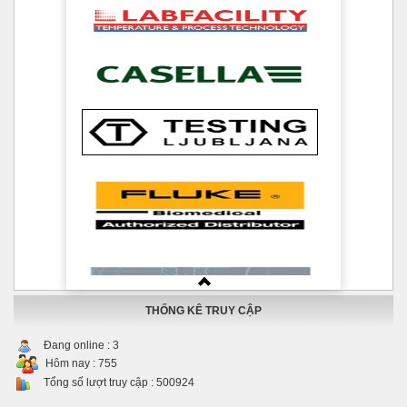
THỐNG KÊ TRUY CẬP
Đang online :
3
Hôm nay :
755
Tổng số lượt truy cập :
500924