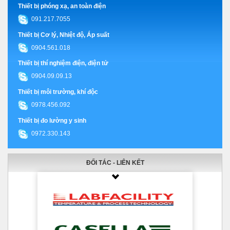
Thiết bị phóng xạ, an toàn điện
091.217.7055
Thiết bị Cơ lý, Nhiệt độ, Áp suất
0904.561.018
Thiết bị thí nghiệm điện, điện tử
0904.09.09.13
Thiết bị môi trường, khí độc
0978.456.092
Thiết bị đo lường y sinh
0972.330.143
ĐỐI TÁC - LIÊN KẾT