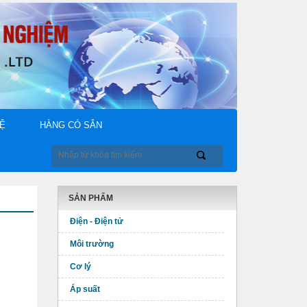
HỆ
HÀNG CÓ SẴN
SẢN PHẨM
Điện - Điện tử
Môi trường
Cơ lý
Áp suất