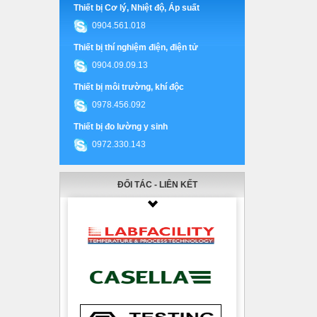
Thiết bị Cơ lý, Nhiệt độ, Áp suất
0904.561.018
Thiết bị thí nghiệm điện, điện tử
0904.09.09.13
Thiết bị môi trường, khí độc
0978.456.092
Thiết bị đo lường y sinh
0972.330.143
ĐỐI TÁC - LIÊN KẾT