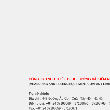
CÔNG TY TNHH THIẾT BỊ ĐO LƯỜNG VÀ KIỂM 
(MEASURING AND TESTING EQUIPMENT COMPANY LIMI
Trụ sở chính:
Địa chỉ
: 447 Đường Âu Cơ - Quận Tây Hồ - Hà Nội
Điện thoại:
+84 24 37198669 – 37198670 – 37198765 –
Fax
: +84 24 37198659 - 37198671