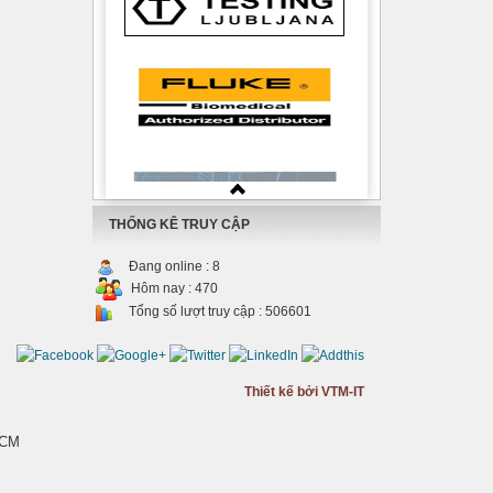
THỐNG KÊ TRUY CẬP
Đang online :
8
Hôm nay :
470
Tổng số lượt truy cập :
506601
Thiết kế bởi VTM-IT
HCM