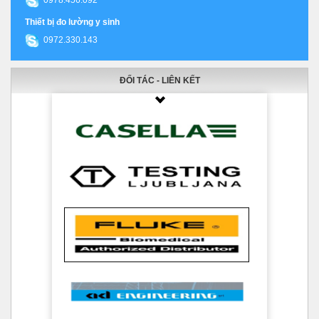
0978.456.092
Thiết bị đo lường y sinh
0972.330.143
ĐỐI TÁC - LIÊN KẾT