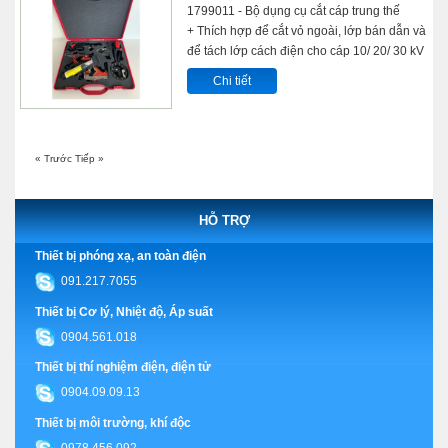
1799011 - Bộ dụng cụ cắt cáp trung thế
+ Thích hợp để cắt vỏ ngoài, lớp bán dẫn và
để tách lớp cách điện cho cáp 10/ 20/ 30 kV
Chi tiết
« Trước
Tiếp »
HỖ TRỢ
Thiết bị phóng xạ, an toàn điện
091.217.7055
Thiết bị Cơ lý, Nhiệt độ, Áp suất
0904.561.018
Thiết bị thí nghiệm điện, điện tử
0904.09.09.13
Thiết bị môi trường, khí độc