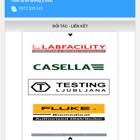
Thiết bị đo lường y sinh
0972.330.143
ĐỐI TÁC - LIÊN KẾT