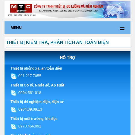
MENU
THIẾT BỊ KIỂM TRA, PHÂN TÍCH AN TOÀN ĐIỆN
HỖ TRỢ
Thiết bị phóng xạ, an toàn điện
091.217.7055
Thiết bị Cơ lý, Nhiệt độ, Áp suất
0904.561.018
Thiết bị thí nghiệm điện, điện tử
0904.09.09.13
Thiết bị môi trường, khí độc
0978.456.092