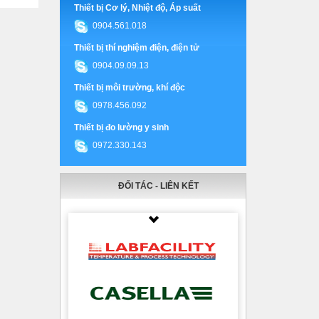
Thiết bị Cơ lý, Nhiệt độ, Áp suất
0904.561.018
Thiết bị thí nghiệm điện, điện tử
0904.09.09.13
Thiết bị môi trường, khí độc
0978.456.092
Thiết bị đo lường y sinh
0972.330.143
ĐỐI TÁC - LIÊN KẾT
Thumbnail Slider trial version