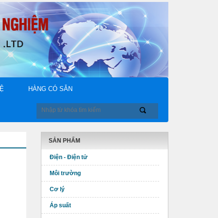
HỆ
HÀNG CÓ SẴN
SẢN PHẨM
Điện - Điện tử
Môi trường
Cơ lý
Áp suất