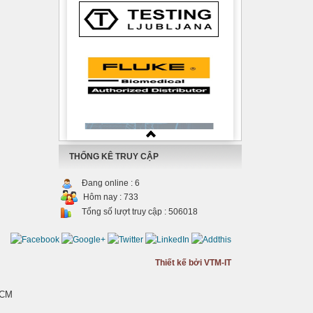
THỐNG KÊ TRUY CẬP
Đang online :
6
Hôm nay :
733
Tổng số lượt truy cập :
506018
Thiết kế bởi VTM-IT
HCM