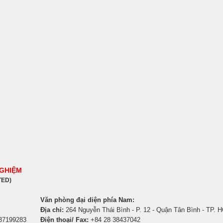
NGHIỆM
TED)
Văn phòng đại diện phía Nam:
Địa chỉ:
264 Nguyễn Thái Bình - P. 12 - Quận Tân Bình - TP. 
 37199283
Điện thoại/ Fax:
+84 28 38437042