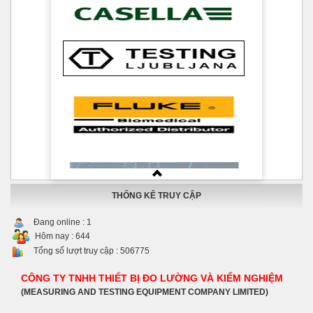
THỐNG KÊ TRUY CẬP
Đang online :
1
Hôm nay :
644
Tổng số lượt truy cập :
506775
CÔNG TY TNHH THIẾT BỊ ĐO LƯỜNG VÀ KIỂM NGHIỆM
(MEASURING AND TESTING EQUIPMENT COMPANY LIMITED)