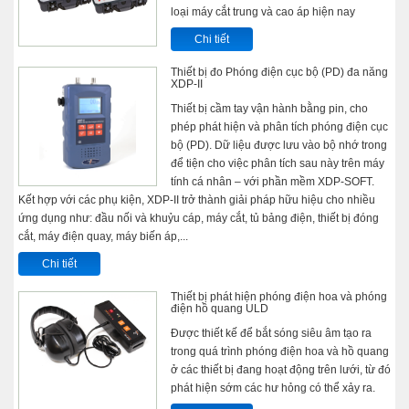
loại máy cắt trung và cao áp hiện nay
Chi tiết
Thiết bị đo Phóng điện cục bộ (PD) đa năng
XDP-II
Thiết bị cầm tay vận hành bằng pin, cho
phép phát hiện và phân tích phóng điện cục
bộ (PD). Dữ liệu được lưu vào bộ nhớ trong
để tiện cho việc phân tích sau này trên máy
tính cá nhân – với phần mềm XDP-SOFT.
Kết hợp với các phụ kiện, XDP-II trở thành giải pháp hữu hiệu cho nhiều
ứng dụng như: đầu nối và khuỷu cáp, máy cắt, tủ bảng điện, thiết bị đóng
cắt, máy điện quay, máy biến áp,...
Chi tiết
Thiết bị phát hiện phóng điện hoa và phóng
điện hồ quang ULD
Được thiết kế để bắt sóng siêu âm tạo ra
trong quá trình phóng điện hoa và hồ quang
ở các thiết bị đang hoạt động trên lưới, từ đó
phát hiện sớm các hư hỏng có thể xảy ra.