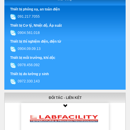
Thiết bị phóng xạ, an toàn điện
091.217.7055
Thiết bị Cơ lý, Nhiệt độ, Áp suất
0904.561.018
Thiết bị thí nghiệm điện, điện tử
0904.09.09.13
Thiết bị môi trường, khí độc
0978.456.092
Thiết bị đo lường y sinh
0972.330.143
ĐỐI TÁC - LIÊN KẾT