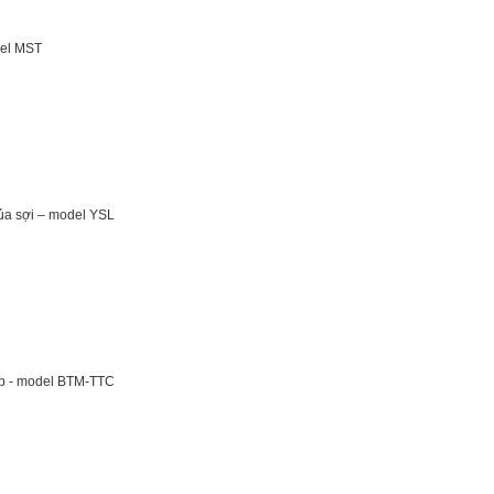
del MST
 của sợi – model YSL
cáp - model BTM-TTC