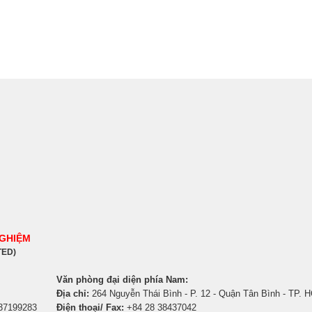
NGHIỆM
TED)
Văn phòng đại diện phía Nam:
Địa chỉ:
264 Nguyễn Thái Bình - P. 12 - Quận Tân Bình - TP. 
 37199283
Điện thoại/ Fax:
+84 28 38437042