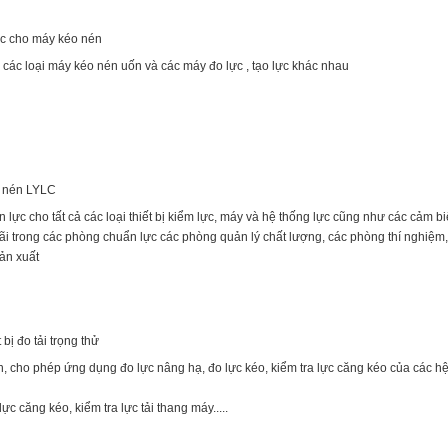
ực cho máy kéo nén
 các loại máy kéo nén uốn và các máy đo lực , tạo lực khác nhau
o nén LYLC
n lực cho tất cả các loại thiết bị kiểm lực, máy và hệ thống lực cũng như các cảm bi
ãi trong các phòng chuẩn lực các phòng quản lý chất lượng, các phòng thí nghiệm,
ản xuất
 bị đo tải trọng thử
ọn, cho phép ứng dụng đo lực nâng hạ, đo lực kéo, kiểm tra lực căng kéo của các h
c căng kéo, kiểm tra lực tải thang máy.....