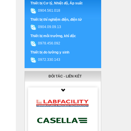
Thiết bị Cơ lý, Nhiệt độ, Áp suất
0904.561.018
Thiết bị thí nghiệm điện, điện tử
0904.09.09.13
Thiết bị môi trường, khí độc
0978.456.092
Thiết bị đo lường y sinh
0972.330.143
ĐỐI TÁC - LIÊN KẾT
Thumbnail Slider trial version