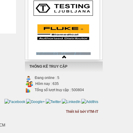
THỐNG KÊ TRUY CẬP
Đang online :
5
Hôm nay :
635
Tổng số lượt truy cập :
500804
Thiết kế bởi VTM-IT
HCM