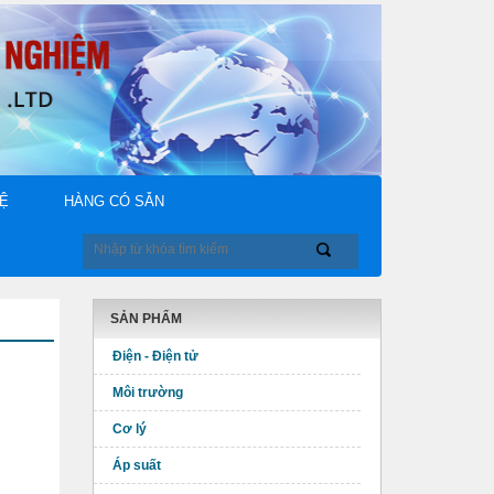
HỆ
HÀNG CÓ SẴN
SẢN PHẨM
Điện - Điện tử
Môi trường
Cơ lý
Áp suất