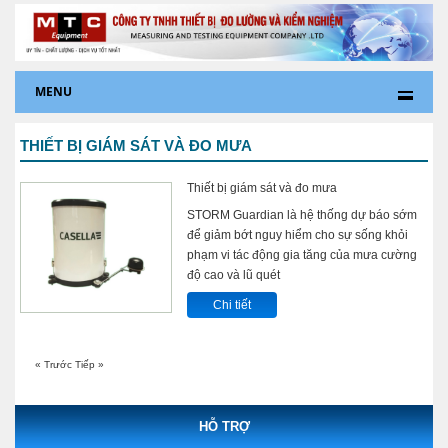
MENU
THIẾT BỊ GIÁM SÁT VÀ ĐO MƯA
Thiết bị giám sát và đo mưa
STORM Guardian là hệ thống dự báo sớm
để giảm bớt nguy hiểm cho sự sống khỏi
phạm vi tác động gia tăng của mưa cường
độ cao và lũ quét
Chi tiết
« Trước
Tiếp »
HỖ TRỢ