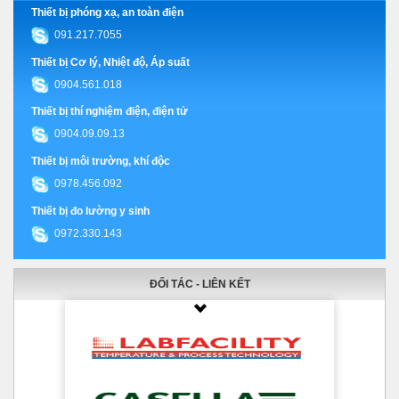
Thiết bị phóng xạ, an toàn điện
091.217.7055
Thiết bị Cơ lý, Nhiệt độ, Áp suất
0904.561.018
Thiết bị thí nghiệm điện, điện tử
0904.09.09.13
Thiết bị môi trường, khí độc
0978.456.092
Thiết bị đo lường y sinh
0972.330.143
ĐỐI TÁC - LIÊN KẾT